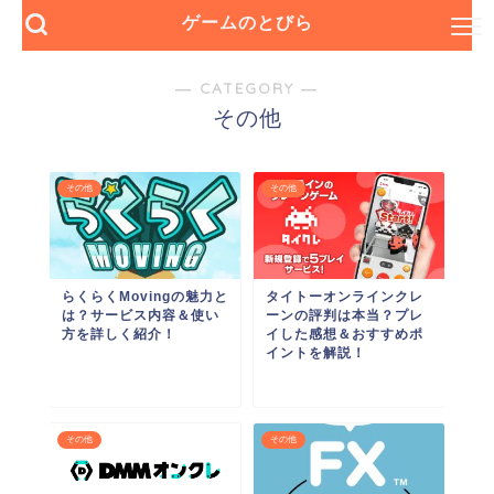
ゲームのとびら
― CATEGORY ―
その他
その他
その他
らくらくMovingの魅力と
タイトーオンラインクレ
は？サービス内容＆使い
ーンの評判は本当？プレ
方を詳しく紹介！
イした感想＆おすすめポ
イントを解説！
その他
その他