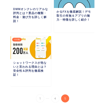
DMMオンクレのリアルな
かるFXを徹底解説！デモ
評判とは？景品の種類・
取引の有無＆アプリの魅
料金・遊び方を詳しく解
力・特徴を詳しく紹介！
説！
その他
ショットワークスが危な
いと言われる理由とは？
安全性＆評判を徹底検
証！
...
1
4
5