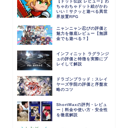
【ドット伝説 レビュー】わ
ちゃわちゃドット絵がかわ
いい！サクッと遊べる異世
界放置RPG
ニャンニャン忍びの評価と
魅力を徹底レビュー【無課
金でも遊べる？】
インフィニット ラグランジ
ュの評価と特徴を実際にプ
レイして解説
ドラゴンブラッド：スレイ
ヤーズ学院の評価と序盤攻
略のコツ
ShortMaxの評判・レビュ
ー｜料金や使い方・安全性
を徹底解説