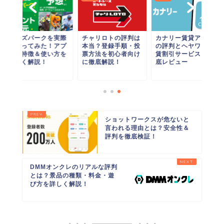
オッズパークを実際
チャリロトの評判は
カナリー賃貸アプリ
に使ってみた！アプ
本当？登録手順・投
の評判とヘヤワリ家
リの特徴＆使い方を
票方法を初心者向け
賃割引サービスを徹
詳しく解説！
に徹底解説！
底レビュー
ショットワークスが危ないと
言われる理由とは？安全性＆
評判を徹底検証！
DMMオンクレのリアルな評判
とは？景品の種類・料金・遊
び方を詳しく解説！