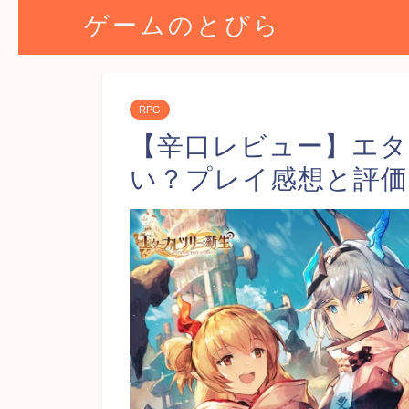
ゲームのとびら
RPG
【辛口レビュー】エタ
い？プレイ感想と評