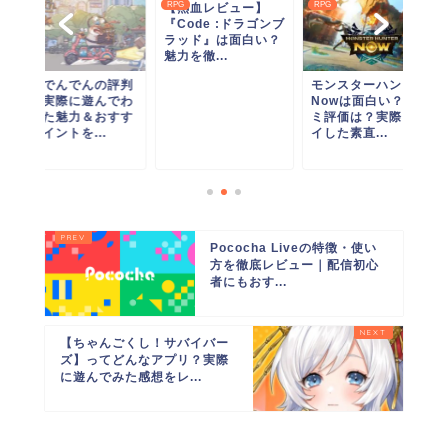
RPG
RPG
RPG
【熱血レビュー】
『Code :ドラゴンブ
ラッド』は面白い？
魅力を徹...
モンスターハンター
最強でんでんの評判
Nowは面白い？口コ
は？実際に遊んでわ
ミ評価は？実際プレ
かった魅力＆おすす
イした素直...
めポイントを...
Pococha Liveの特徴・使い
方を徹底レビュー｜配信初心
者にもおす...
【ちゃんごくし！サバイバー
ズ】ってどんなアプリ？実際
に遊んでみた感想をレ...