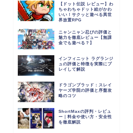
【ドット伝説 レビュー】わ
ちゃわちゃドット絵がかわ
いい！サクッと遊べる異世
界放置RPG
ニャンニャン忍びの評価と
魅力を徹底レビュー【無課
金でも遊べる？】
インフィニット ラグランジ
ュの評価と特徴を実際にプ
レイして解説
ドラゴンブラッド：スレイ
ヤーズ学院の評価と序盤攻
略のコツ
ShortMaxの評判・レビュ
ー｜料金や使い方・安全性
を徹底解説