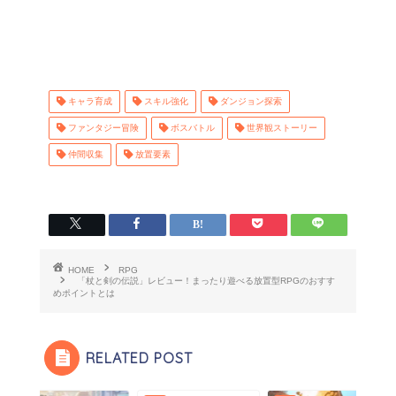
キャラ育成
スキル強化
ダンジョン探索
ファンタジー冒険
ボスバトル
世界観ストーリー
仲間収集
放置要素
HOME
RPG
「杖と剣の伝説」レビュー！まったり遊べる放置型RPGのおすす
めポイントとは
RELATED POST