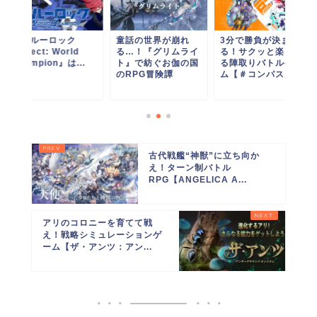
『ブルーロック
童話の世界が崩れ
3分で勝負が決ま
Project: World
る…！『グリムライ
る！サクッと楽しめ
Champion』は...
ト』で紡ぐお伽の国
る陣取りバトルゲー
のRPG冒険譚
ム【＃コンパス...
古代戦艦“神獣”に立ち向か
え！ターン制バトル
RPG【ANGELICA A...
アリのコロニーを育てて戦
え！戦略シミュレーションゲ
ーム【ザ・アンツ：アン...