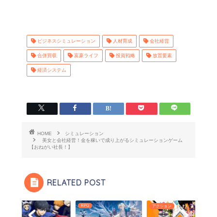
ビジネスシミュレーション
人材育成
会社経営
合併買収
富豪ライフ
投資戦略
放置要素
経済システム
HOME
シミュレーション
美女と会社経営！金を稼いで成り上がるシミュレーションゲーム
【おねがい社長！】
RELATED POST
RPG
RPG
アクション