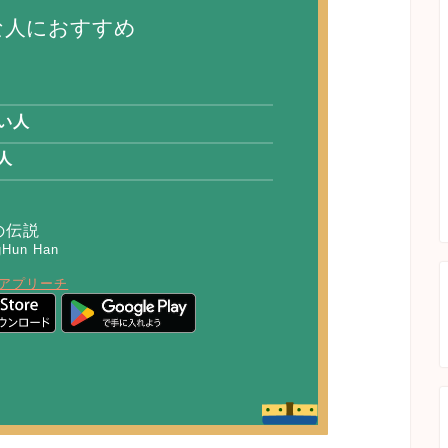
な人におすすめ
い人
人
の伝説
gHun Han
アプリーチ