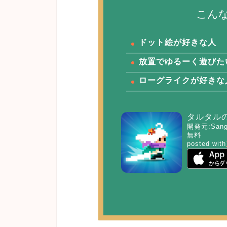
こん
ドット絵が好きな
人
放置でゆるーく遊びた
ローグライクが好きな
タルタル
開発元:
San
無料
posted with