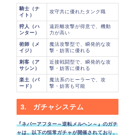
騎士（ナ
攻守共に優れたタンク職
イト）
狩人（ハ
遠距離攻撃が得意で、機動
ンター）
力が高い
術師（メ
魔法攻撃型で、瞬発的な攻
イジ）
撃・妨害に優れる
刺客（ア
近接戦闘型で、瞬発的な攻
サシン）
撃・妨害に優れる
楽土（バ
魔法系のヒーラーで、攻
ード）
撃・妨害も可能
3. ガチャシステム
『ネバーアフター～逆転メルヘン～』のガチ
ャは、以下の恒常ガチャが開催されており、