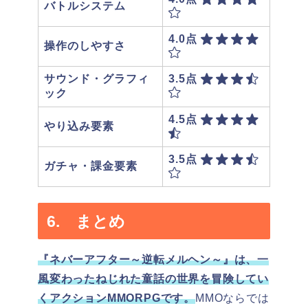
バトルシステム
4.0点
操作のしやすさ
サウンド・グラフィ
3.5点
ック
4.5点
やり込み要素
3.5点
ガチャ・課金要素
6. まとめ
『ネバーアフター～逆転メルヘン～』は、一
風変わったねじれた童話の世界を冒険してい
くアクションMMORPGです。
MMOならでは