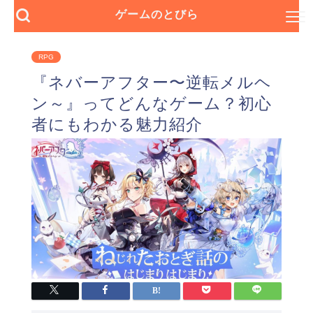
ゲームのとびら
RPG
『ネバーアフター〜逆転メルヘ
ン～』ってどんなゲーム？初心
者にもわかる魅力紹介