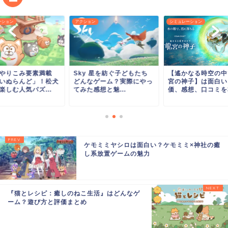
ーション
アクション
シミュレーション
やりこみ要素満載
Sky 星を紡ぐ子どもたち
【遙かなる時空の中
いぬらんど」！松犬
どんなゲーム？実際にやっ
宮の神子】は面白い
楽しむ人気パズ...
てみた感想と魅...
価、感想、口コミを本
ケモミミヤシロは面白い？ケモミミ×神社の癒
し系放置ゲームの魅力
『猫とレシピ：癒しのねこ生活』はどんなゲ
ーム？遊び方と評価まとめ