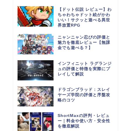
【ドット伝説 レビュー】わ
ちゃわちゃドット絵がかわ
いい！サクッと遊べる異世
界放置RPG
ニャンニャン忍びの評価と
魅力を徹底レビュー【無課
金でも遊べる？】
インフィニット ラグランジ
ュの評価と特徴を実際にプ
レイして解説
ドラゴンブラッド：スレイ
ヤーズ学院の評価と序盤攻
略のコツ
ShortMaxの評判・レビュ
ー｜料金や使い方・安全性
を徹底解説