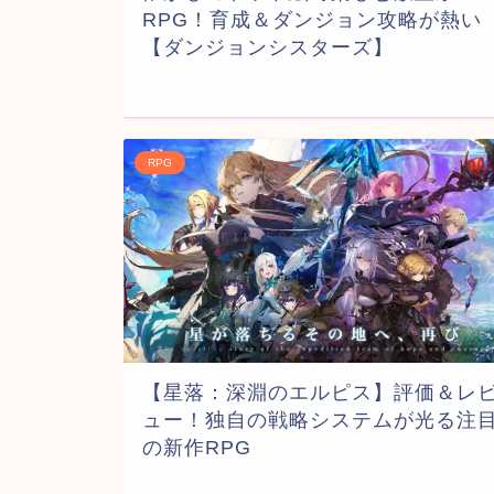
RPG！育成＆ダンジョン攻略が熱い
【ダンジョンシスターズ】
RPG
【星落：深淵のエルピス】評価＆レ
ュー！独自の戦略システムが光る注
の新作RPG