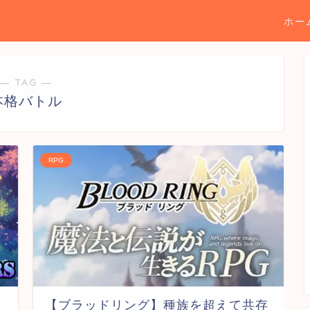
ホー
― TAG ―
本格バトル
RPG
【ブラッドリング】種族を超えて共存