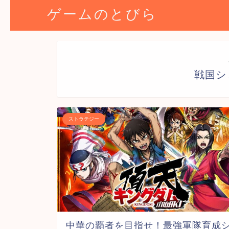
ゲームのとびら
戦国シ
ストラテジー
中華の覇者を目指せ！最強軍隊育成