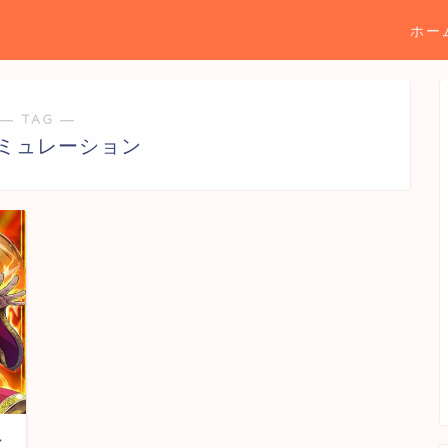
ホー
― TAG ―
ミュレーション
シ