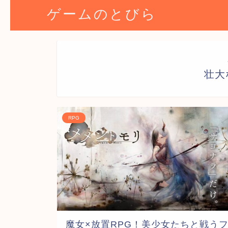
ゲームのとびら
壮大
RPG
魔女×放置RPG！美少女たちと戦う