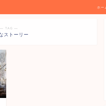
ホー
― TAG ―
なストーリー
フ