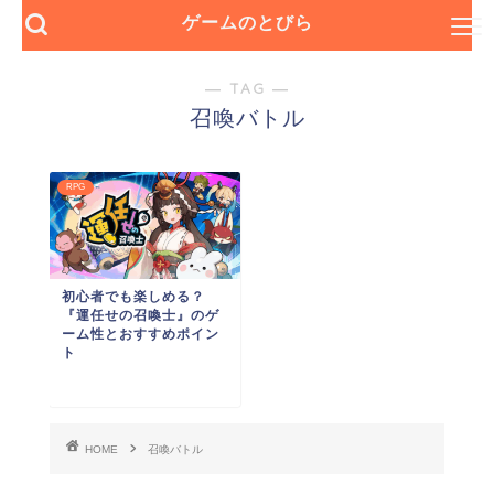
ゲームのとびら
― TAG ―
召喚バトル
RPG
初心者でも楽しめる？
『運任せの召喚士』のゲ
ーム性とおすすめポイン
ト
HOME
召喚バトル