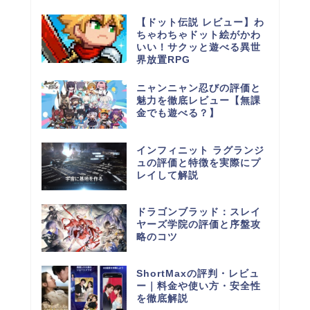
【ドット伝説 レビュー】わ
ちゃわちゃドット絵がかわ
いい！サクッと遊べる異世
界放置RPG
ニャンニャン忍びの評価と
魅力を徹底レビュー【無課
金でも遊べる？】
インフィニット ラグランジ
ュの評価と特徴を実際にプ
レイして解説
ドラゴンブラッド：スレイ
ヤーズ学院の評価と序盤攻
略のコツ
ShortMaxの評判・レビュ
ー｜料金や使い方・安全性
を徹底解説