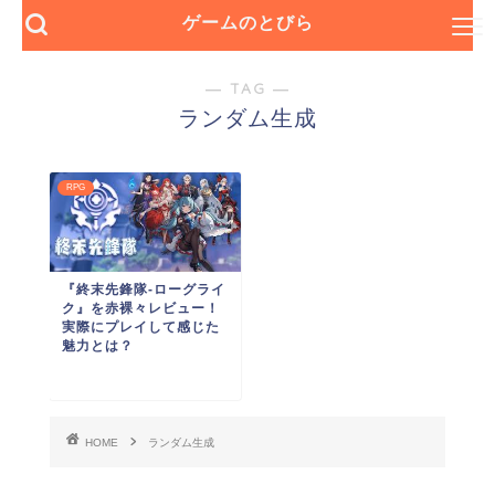
ゲームのとびら
― TAG ―
ランダム生成
RPG
『終末先鋒隊-ローグライ
ク』を赤裸々レビュー！
実際にプレイして感じた
魅力とは？
HOME
ランダム生成