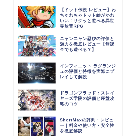
【ドット伝説 レビュー】わ
ちゃわちゃドット絵がかわ
いい！サクッと遊べる異世
界放置RPG
ニャンニャン忍びの評価と
魅力を徹底レビュー【無課
金でも遊べる？】
インフィニット ラグランジ
ュの評価と特徴を実際にプ
レイして解説
ドラゴンブラッド：スレイ
ヤーズ学院の評価と序盤攻
略のコツ
ShortMaxの評判・レビュ
ー｜料金や使い方・安全性
を徹底解説