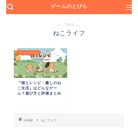
ゲームのとびら
― TAG ―
ねこライフ
シミュレーション
『猫とレシピ：癒しのね
こ生活』はどんなゲー
ム？遊び方と評価まとめ
HOME
ねこライフ