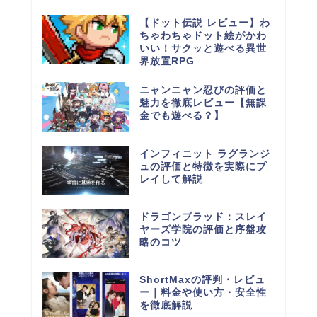
【ドット伝説 レビュー】わ
ちゃわちゃドット絵がかわ
いい！サクッと遊べる異世
界放置RPG
ニャンニャン忍びの評価と
魅力を徹底レビュー【無課
金でも遊べる？】
インフィニット ラグランジ
ュの評価と特徴を実際にプ
レイして解説
ドラゴンブラッド：スレイ
ヤーズ学院の評価と序盤攻
略のコツ
ShortMaxの評判・レビュ
ー｜料金や使い方・安全性
を徹底解説