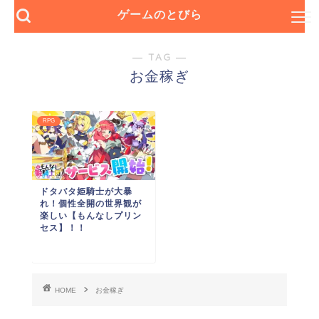
ゲームのとびら
― TAG ―
お金稼ぎ
RPG
ドタバタ姫騎士が大暴
れ！個性全開の世界観が
楽しい【もんなしプリン
セス】！！
HOME
お金稼ぎ