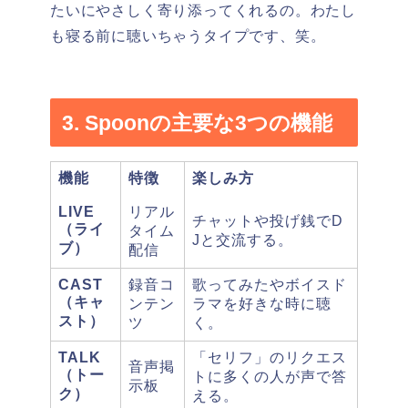
たいにやさしく寄り添ってくれるの。わたし
も寝る前に聴いちゃうタイプです、笑。
3. Spoonの主要な3つの機能
機能
特徴
楽しみ方
LIVE
リアル
チャットや投げ銭でD
（ライ
タイム
Jと交流する。
ブ）
配信
CAST
録音コ
歌ってみたやボイスド
（キャ
ンテン
ラマを好きな時に聴
スト）
ツ
く。
TALK
「セリフ」のリクエス
音声掲
（トー
トに多くの人が声で答
示板
ク）
える。